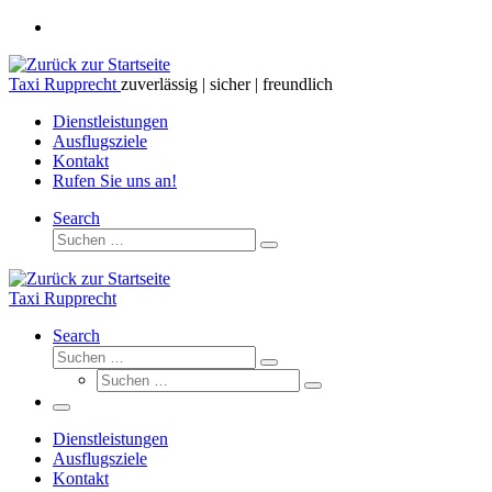
Zum
Inhalt
springen
Taxi Rupprecht
zuverlässig | sicher | freundlich
Dienstleistungen
Ausflugsziele
Kontakt
Rufen Sie uns an!
Search
Suche
Suchen
…
Taxi Rupprecht
Search
Suche
Suchen
Suche
…
Suchen
…
Menü
Dienstleistungen
Ausflugsziele
Kontakt